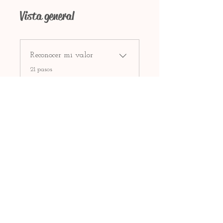
Vista general
Reconocer mi valor
.
21 pasos
Instructores
Anne Laure Bourgois
Precio