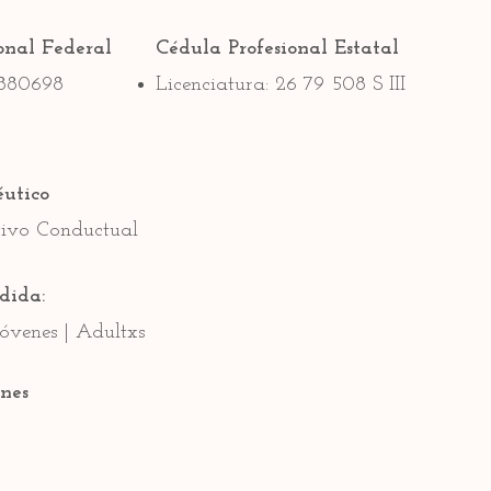
onal Federal
Cédula Profesional Estatal
2880698
Licenciatura: 26 79 508 S III
éutico
tivo Conductual
dida:
Jóvenes | Adultxs
nes