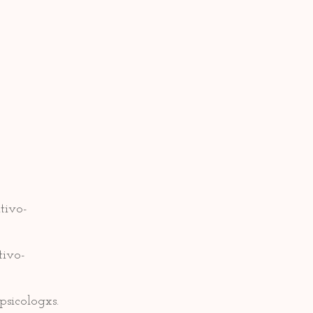
tivo-
tivo-
sicologxs.