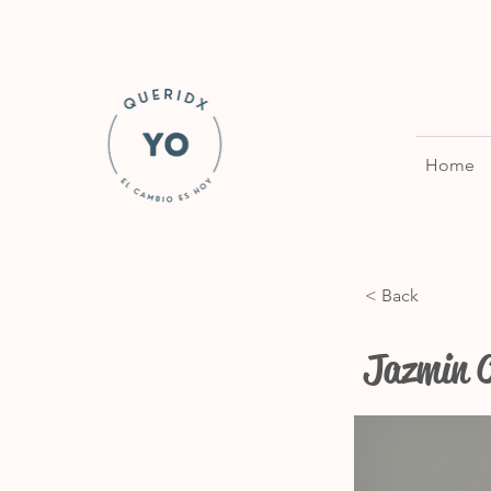
Home
< Back
Jazmin 