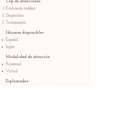
Top de atenciones
Evaluación médica
Diagnóstico
Tratamiento
Idiomas disponibles
Español
Inglés
Modalidad de atención
Presencial
Virtual
Diplomados:
Curso “Enfoque Intercultural En Los Servicios De
Salud” (2016)
Curso “Actualización En Adicciones” (2015)
Curso “Correcto Llenado Del Certificado De
Defunción” (2018)
Curso “Sistema Nacional Anticorrupción” (2019)