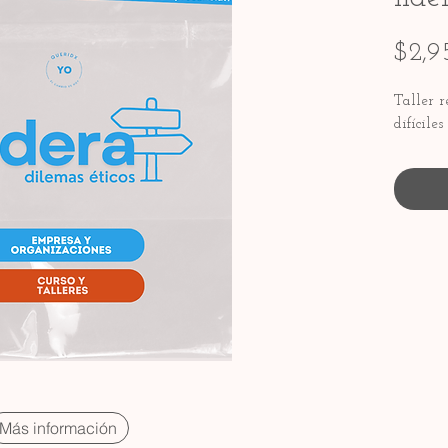
$2,9
Taller r
difícile
Más información