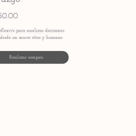
Precio
50.00
eflexivo para analizar decisiones
s desde un marco ético y humano.
Realizar compra