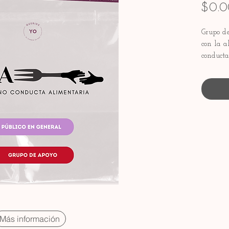
$0.0
Grupo de
con la a
conducta
herrami
emociona
SIN C
Más información