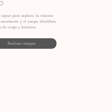
Precio
0
 apoyo para explorar la relación
limentación y el cuerpo, identificar
s de riesgo y fortalecer
entas de autocuidado y regulación
l.
Realizar compra
OSTO