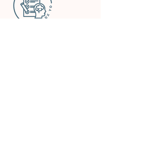
Datos de contacto
Clínica Chihuahua Reliz
Av. Prol. Teófilo Borunda 11811-local
27, Plazza Travessia, 31207
Chihuahua, Chih., Mexico
+526144050005
annelbourgois@gmail.com
Virtual
Av. Prol. Teófilo Borunda 11811-local
27, Plazza Travessia, Chihuahua,
Mexico
+526144050005