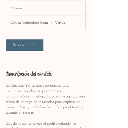
30 min
3
0
Clínica Chihuahua Reliz
|
Virtual
m
i
n
Reservar ahora
Descripción del servicio
En Queridx Yo, después de realizar una
evaluación psicológica, psicométrica,
neuropsicológica o psicopedagógica, se agenda una
sesión de entrega de resultados para explicar de
manera clara y cuidadosa los hallazgos obtenidos
durante el proceso.
En esta sesión se revisa el perfil evaluado, los