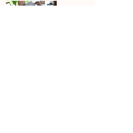
Datos de contacto
Clínica Chihuahua Reliz
Av. Prol. Teófilo Borunda 11811-local
27, Plazza Travessia, 31207
Chihuahua, Chih., Mexico
+526144050005
annelbourgois@gmail.com
Virtual
Av. Prol. Teófilo Borunda 11811-local
27, Plazza Travessia, Chihuahua,
Mexico
+526144050005
annelbourgois@gmail.com