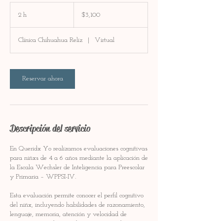
3,100
pesos
2 h
2
$3,100
mexicanos
h
Clínica Chihuahua Reliz
|
Virtual
Reservar ahora
Descripción del servicio
En Queridx Yo realizamos evaluaciones cognitivas
para niñxs de 4 a 6 años mediante la aplicación de
la Escala Wechsler de Inteligencia para Preescolar
y Primaria – WPPSI-IV.
Esta evaluación permite conocer el perfil cognitivo
del niñx, incluyendo habilidades de razonamiento,
lenguaje, memoria, atención y velocidad de