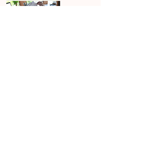
Datos de contacto
Clínica Chihuahua Reliz
Av. Prol. Teófilo Borunda 11811-local
27, Plazza Travessia, 31207
Chihuahua, Chih., Mexico
+526144050005
annelbourgois@gmail.com
Virtual
Av. Prol. Teófilo Borunda 11811-local
27, Plazza Travessia, Chihuahua,
Mexico
+526144050005
annelbourgois@gmail.com