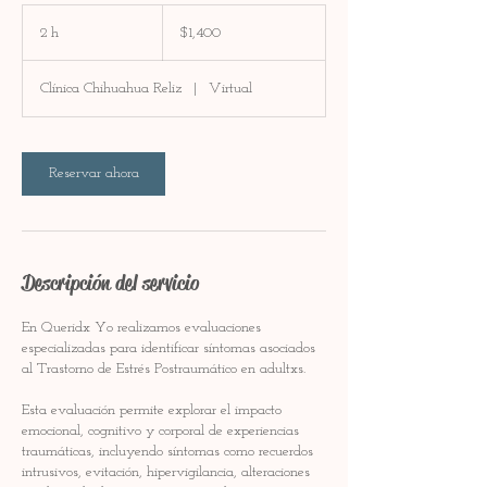
1,400
pesos
2 h
2
$1,400
mexicanos
h
Clínica Chihuahua Reliz
|
Virtual
Reservar ahora
Descripción del servicio
En Queridx Yo realizamos evaluaciones
especializadas para identificar síntomas asociados
al Trastorno de Estrés Postraumático en adultxs.
Esta evaluación permite explorar el impacto
emocional, cognitivo y corporal de experiencias
traumáticas, incluyendo síntomas como recuerdos
intrusivos, evitación, hipervigilancia, alteraciones