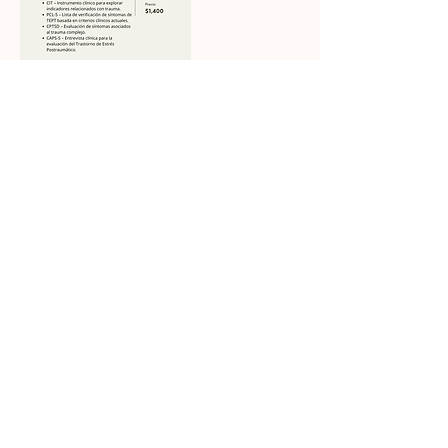
Datos de contacto
Clínica Chihuahua Reliz
Av. Prol. Teófilo Borunda 11811-local
27, Plazza Travessia, 31207
Chihuahua, Chih., Mexico
+526144050005
annelbourgois@gmail.com
Virtual
Av. Prol. Teófilo Borunda 11811-local
27, Plazza Travessia, Chihuahua,
Mexico
+526144050005