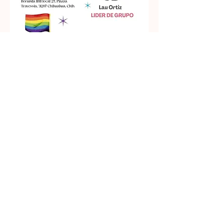
¿Qué te motiva en tu vida
personal y profesional?
Construir un mundo más amable
¿Cuáles son tus hobbies o
actividades fuera de la consulta
que te ayudan a mantener tu
equilibrio emocional?
Leer, ir al cine y platicar con mis
amigas