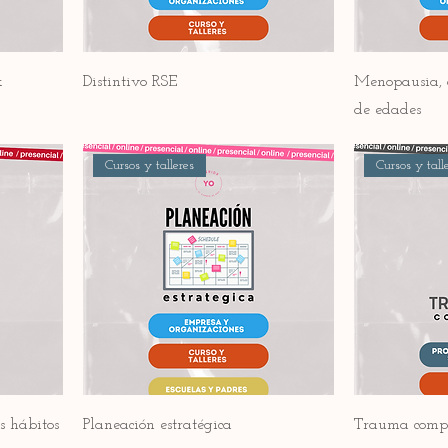
k
Distintivo RSE
Menopausia, 
de edades
Cursos y talleres
Cursos y tall
s hábitos
Planeación estratégica
Trauma compl