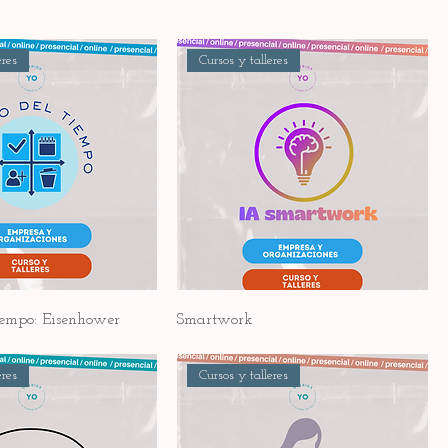
eres
Cursos y talleres
iempo: Eisenhower
Smartwork
eres
Cursos y talleres