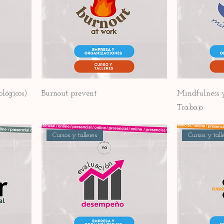
ológicos)
Burnout prevent
Mindfulness y
Trabajo
Cursos y talleres
Cursos y tall