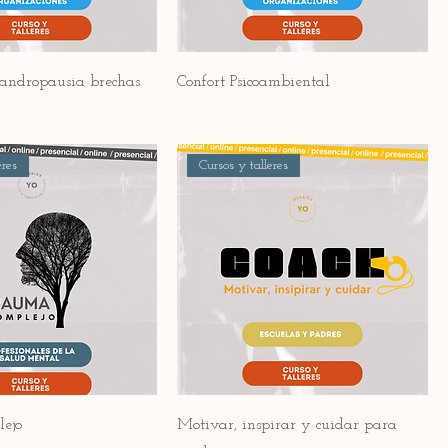
andropausia brechas
Confort Psicoambiental
eres
Cursos y talleres
ejo
Motivar, inspirar y cuidar para