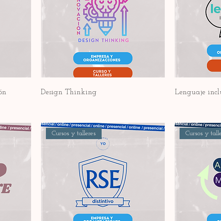
ón
Design Thinking
Lenguaje inc
Cursos y talleres
Cursos y tall