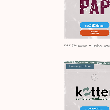
PAP (Primeros Auxilios psic
Cursos y talleres