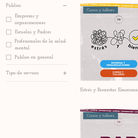
Público
Cursos y talleres
Empresas y
organizaciones
Escuelas y Padres
Profesionales de la salud
mental
Publico en general
Tipo de servicio
Cursos
Estrés y Bienestar Emociona
Talleres
Cursos y talleres