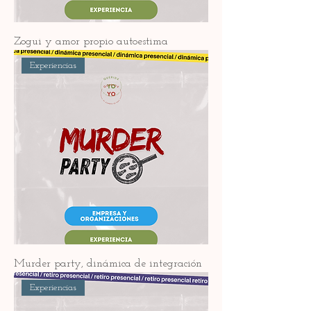
Zogui y amor propio autoestima
Experiencias
Murder party, dinámica de integración
Experiencias